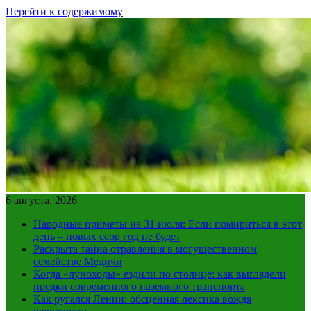
Перейти к содержимому
6 августа, 2026
Народные приметы на 31 июля: Если помириться в этот
день – новых ссор год не будет
Раскрыта тайна отравления в могущественном
семействе Медичи
Когда «луноходы» ездили по столице: как выглядели
предки современного наземного транспорта
Как ругался Ленин: обсценная лексика вождя