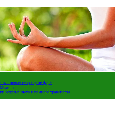
нь – новых ссор год не будет
е Медичи
дки современного наземного транспорта