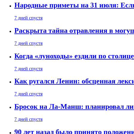
Народные приметы на 31 июля: Если 
7 дней спустя
Раскрыта тайна отравления в могу
7 дней спустя
Когда «луноходы» ездили по столиц
7 дней спустя
Как ругался Ленин: обсценная лек
7 дней спустя
Бросок на Ла-Манш: планировал ли
7 дней спустя
90 лет назад было принято положени