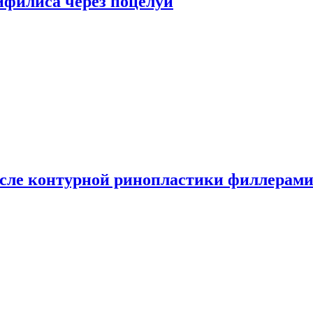
сифилиса через поцелуи
сле контурной ринопластики филлерам