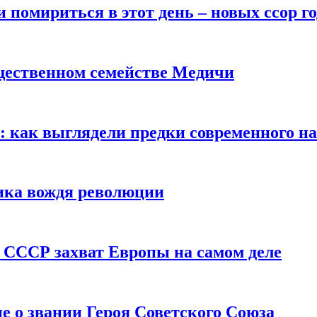
помириться в этот день – новых ссор год
щественном семействе Медичи
е: как выглядели предки современного н
сика вождя революции
 СССР захват Европы на самом деле
е о звании Героя Советского Союза