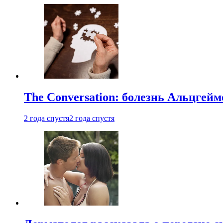
The Conversation: болезнь Альцгейм
2 года спустя
2 года спустя