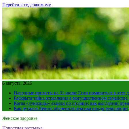
Перейти к содержимому
6 августа, 2026
Народные приметы на 31 июля: Если помириться в этот де
Раскрыта тайна отравления в могущественном семейств
Когда «луноходы» ездили по столице: как выглядели пре
Как ругался Ленин: обсценная лексика вождя революции
Женское здоровье
Новостная рассылка