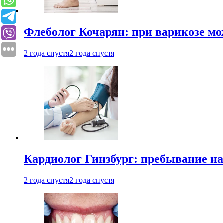
Флеболог Кочарян: при варикозе м
2 года спустя
2 года спустя
Кардиолог Гинзбург: пребывание на
2 года спустя
2 года спустя