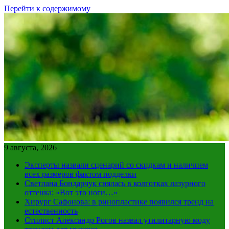
Перейти к содержимому
9 августа, 2026
Эксперты назвали сценарий со скидкам и наличием
всех размеров фактом подделки
Светлана Бондарчук снялась в колготках лазурного
оттенка: «Вот это ноги…»
Хирург Сафонова: в ринопластике появился тренд на
естественность
Стилист Александр Рогов назвал утилитарную моду