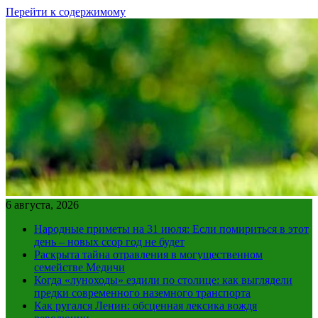
Перейти к содержимому
6 августа, 2026
Народные приметы на 31 июля: Если помириться в этот
день – новых ссор год не будет
Раскрыта тайна отравления в могущественном
семействе Медичи
Когда «луноходы» ездили по столице: как выглядели
предки современного наземного транспорта
Как ругался Ленин: обсценная лексика вождя