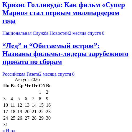
Кризис Голливуда: Как фильм «Супер
Марио» стал первым миллиардером
года
Национальная Служба Новостей
2 месяца спустя
0
“Лед” и “Обитаемый остров”:
Названы фильмы-лидеры зарубежного
проката по сборам
Российская Газета
2 месяца спустя
0
Август 2026
Пн
Вт
Ср
Чт
Пт
Сб
Вс
1
2
3
4
5
6
7
8
9
10
11
12
13
14
15
16
17
18
19
20
21
22
23
24
25
26
27
28
29
30
31
« Июл