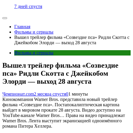
7 дней спустя
Главная
Фильмы и сериалы
Вышел трейлер фильма «Созвездие пса» Ридли Скотта с
Джейкобом Элорди — выход 28 августа
Фильмы и сериалы
Вышел трейлер фильма «Созвездие
пса» Ридли Скотта с Джейкобом
Элорди — выход 28 августа
Чемпионат.com
2 месяца спустя
0
1 минуты
Кинокомпания Warner Bros. представила новый трейлер
фильма «Созвездие пса». Постапокалиптическая картина
выйдет в мировом прокате 28 августа. Видео доступно на
YouTube-канале Warner Bros… Права на видео принадлежат
Warner Bros. Лента выступит экранизацией одноимённого
романа Питера Хеллера.