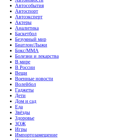
Автособытия
Автоспорт
Автоэксперт
Актеры
Аналитика
Баскетбол
Безумный мир
Биатлон/Лыжи
Бокс/MMA
Болезни и лекарства
В мире
В России
Вещи
Военные новости
Волейбол
Гаджеты
Дети
Дом и сад
Еда
Звёзды
Здоровье
ЗОЖ
Игры
Импортозамещение