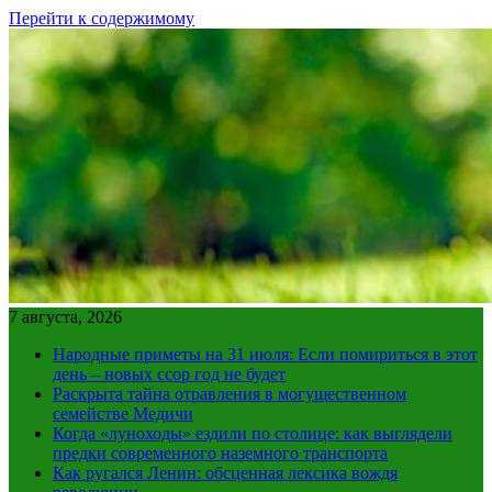
Перейти к содержимому
7 августа, 2026
Народные приметы на 31 июля: Если помириться в этот
день – новых ссор год не будет
Раскрыта тайна отравления в могущественном
семействе Медичи
Когда «луноходы» ездили по столице: как выглядели
предки современного наземного транспорта
Как ругался Ленин: обсценная лексика вождя