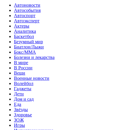
Автоновости
Автособытия
Автоспорт
Автоэксперт
Актеры
Аналитика
Баскетбол
Безумный мир
Биатлон/Лыжи
Бокс/MMA
Болезни и лекарства
В мире
В России
Вещи
Военные новости
Волейбол
Гаджеты
Дети
Дом и сад
Еда
Звёзды
Здоровье
ЗОЖ
Игры