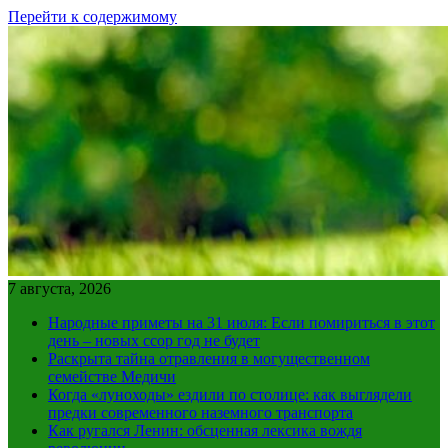
Перейти к содержимому
7 августа, 2026
Народные приметы на 31 июля: Если помириться в этот
день – новых ссор год не будет
Раскрыта тайна отравления в могущественном
семействе Медичи
Когда «луноходы» ездили по столице: как выглядели
предки современного наземного транспорта
Как ругался Ленин: обсценная лексика вождя