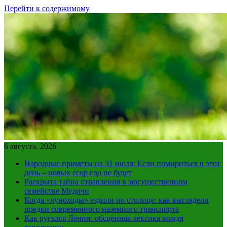
Перейти к содержимому
6 августа, 2026
Народные приметы на 31 июля: Если помириться в этот
день – новых ссор год не будет
Раскрыта тайна отравления в могущественном
семействе Медичи
Когда «луноходы» ездили по столице: как выглядели
предки современного наземного транспорта
Как ругался Ленин: обсценная лексика вождя