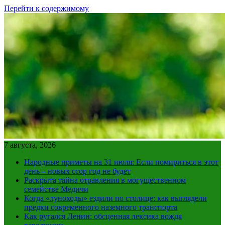
Перейти к содержимому
7 августа, 2026
Народные приметы на 31 июля: Если помириться в этот
день – новых ссор год не будет
Раскрыта тайна отравления в могущественном
семействе Медичи
Когда «луноходы» ездили по столице: как выглядели
предки современного наземного транспорта
Как ругался Ленин: обсценная лексика вождя