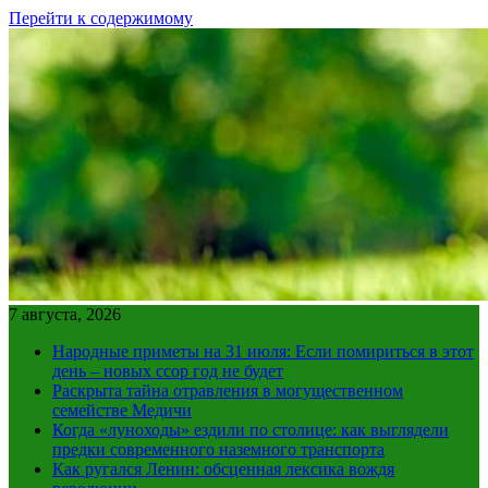
Перейти к содержимому
7 августа, 2026
Народные приметы на 31 июля: Если помириться в этот
день – новых ссор год не будет
Раскрыта тайна отравления в могущественном
семействе Медичи
Когда «луноходы» ездили по столице: как выглядели
предки современного наземного транспорта
Как ругался Ленин: обсценная лексика вождя