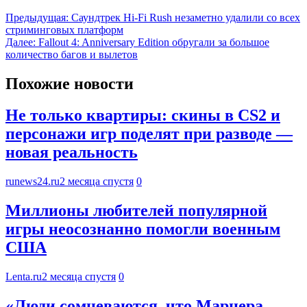
Предыдущая:
Саундтрек Hi-Fi Rush незаметно удалили со всех
стриминговых платформ
Далее:
Fallout 4: Anniversary Edition обругали за большое
количество багов и вылетов
Похожие новости
Не только квартиры: скины в CS2 и
персонажи игр поделят при разводе —
новая реальность
runews24.ru
2 месяца спустя
0
Миллионы любителей популярной
игры неосознанно помогли военным
США
Lenta.ru
2 месяца спустя
0
«Люди сомневаются, что Марнера