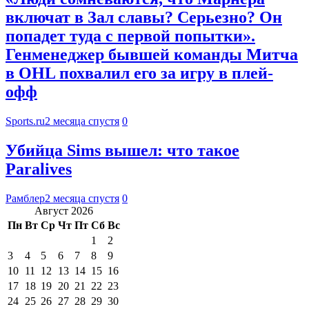
включат в Зал славы? Серьезно? Он
попадет туда с первой попытки».
Генменеджер бывшей команды Митча
в OHL похвалил его за игру в плей-
офф
Sports.ru
2 месяца спустя
0
Убийца Sims вышел: что такое
Paralives
Рамблер
2 месяца спустя
0
Август 2026
Пн
Вт
Ср
Чт
Пт
Сб
Вс
1
2
3
4
5
6
7
8
9
10
11
12
13
14
15
16
17
18
19
20
21
22
23
24
25
26
27
28
29
30