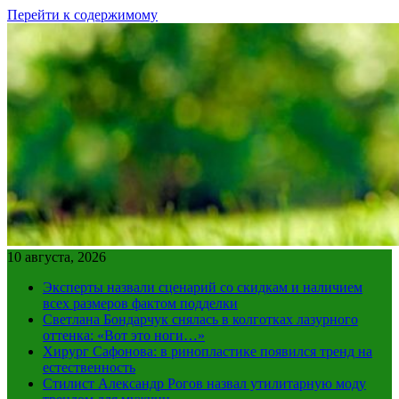
Перейти к содержимому
10 августа, 2026
Эксперты назвали сценарий со скидкам и наличием
всех размеров фактом подделки
Светлана Бондарчук снялась в колготках лазурного
оттенка: «Вот это ноги…»
Хирург Сафонова: в ринопластике появился тренд на
естественность
Стилист Александр Рогов назвал утилитарную моду