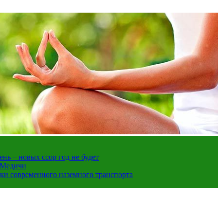
нь – новых ссор год не будет
е Медичи
дки современного наземного транспорта