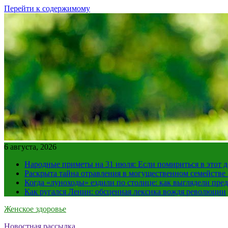
Перейти к содержимому
6 августа, 2026
Народные приметы на 31 июля: Если помириться в этот де
Раскрыта тайна отравления в могущественном семейств
Когда «луноходы» ездили по столице: как выглядели пре
Как ругался Ленин: обсценная лексика вождя революции
Женское здоровье
Новостная рассылка