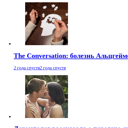
The Conversation: болезнь Альцгейм
2 года спустя
2 года спустя