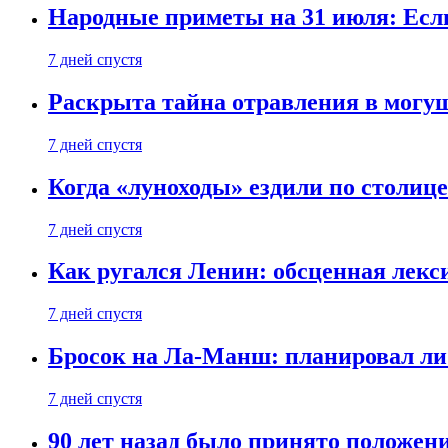
Народные приметы на 31 июля: Если 
7 дней спустя
Раскрыта тайна отравления в могу
7 дней спустя
Когда «луноходы» ездили по столиц
7 дней спустя
Как ругался Ленин: обсценная лек
7 дней спустя
Бросок на Ла-Манш: планировал ли
7 дней спустя
90 лет назад было принято положени