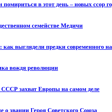
помириться в этот день – новых ссор год
щественном семействе Медичи
е: как выглядели предки современного н
сика вождя революции
 СССР захват Европы на самом деле
е о звании Героя Советского Союза