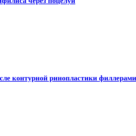
сифилиса через поцелуи
сле контурной ринопластики филлерам