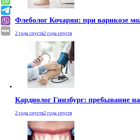
Флеболог Кочарян: при варикозе м
2 года спустя
2 года спустя
Кардиолог Гинзбург: пребывание на
2 года спустя
2 года спустя