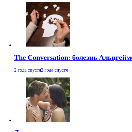
The Conversation: болезнь Альцгейм
2 года спустя
2 года спустя