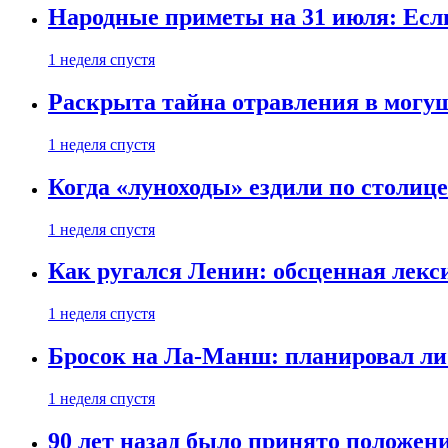
Народные приметы на 31 июля: Если 
1 неделя спустя
Раскрыта тайна отравления в могу
1 неделя спустя
Когда «луноходы» ездили по столиц
1 неделя спустя
Как ругался Ленин: обсценная лек
1 неделя спустя
Бросок на Ла-Манш: планировал ли
1 неделя спустя
90 лет назад было принято положени