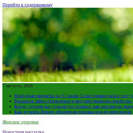
Перейти к содержимому
7 августа, 2026
Народные приметы на 31 июля: Если помириться в этот де
Раскрыта тайна отравления в могущественном семейств
Когда «луноходы» ездили по столице: как выглядели пре
Как ругался Ленин: обсценная лексика вождя революции
Женское здоровье
Новостная рассылка