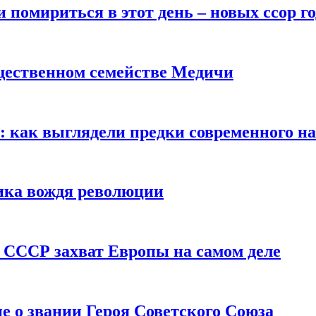
помириться в этот день – новых ссор год
щественном семействе Медичи
е: как выглядели предки современного н
сика вождя революции
 СССР захват Европы на самом деле
е о звании Героя Советского Союза