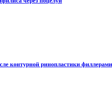
сифилиса через поцелуи
сле контурной ринопластики филлерам