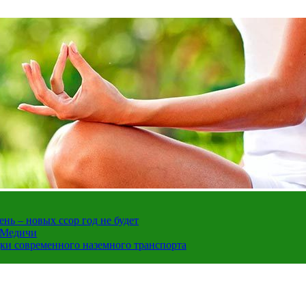
нь – новых ссор год не будет
е Медичи
дки современного наземного транспорта