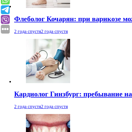
Флеболог Кочарян: при варикозе м
2 года спустя
2 года спустя
Кардиолог Гинзбург: пребывание на
2 года спустя
2 года спустя