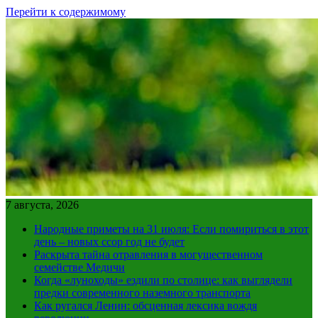
Перейти к содержимому
7 августа, 2026
Народные приметы на 31 июля: Если помириться в этот
день – новых ссор год не будет
Раскрыта тайна отравления в могущественном
семействе Медичи
Когда «луноходы» ездили по столице: как выглядели
предки современного наземного транспорта
Как ругался Ленин: обсценная лексика вождя