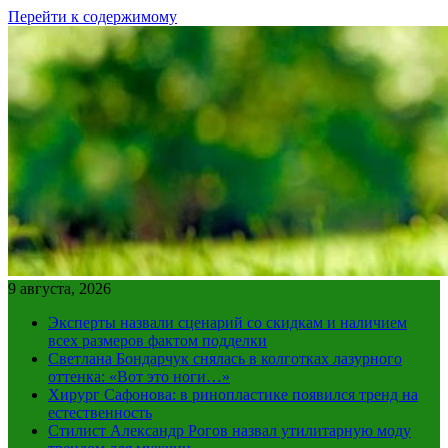
Перейти к содержимому
9 августа, 2026
Эксперты назвали сценарий со скидкам и наличием
всех размеров фактом подделки
Светлана Бондарчук снялась в колготках лазурного
оттенка: «Вот это ноги…»
Хирург Сафонова: в ринопластике появился тренд на
естественность
Стилист Александр Рогов назвал утилитарную моду