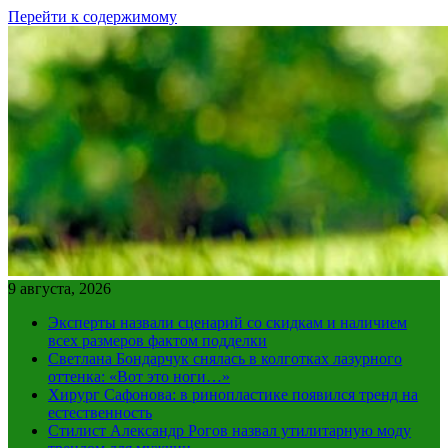
Перейти к содержимому
9 августа, 2026
Эксперты назвали сценарий со скидкам и наличием
всех размеров фактом подделки
Светлана Бондарчук снялась в колготках лазурного
оттенка: «Вот это ноги…»
Хирург Сафонова: в ринопластике появился тренд на
естественность
Стилист Александр Рогов назвал утилитарную моду