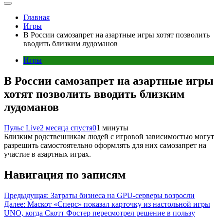
Главная
Игры
В России самозапрет на азартные игры хотят позволить
вводить близким лудоманов
Игры
В России самозапрет на азартные игры
хотят позволить вводить близким
лудоманов
Пульс Live
2 месяца спустя
0
1 минуты
Близким родственникам людей с игровой зависимостью могут
разрешить самостоятельно оформлять для них самозапрет на
участие в азартных играх.
Навигация по записям
Предыдущая:
Затраты бизнеса на GPU-серверы возросли
Далее:
Маскот «Сперс» показал карточку из настольной игры
UNO, когда Скотт Фостер пересмотрел решение в пользу