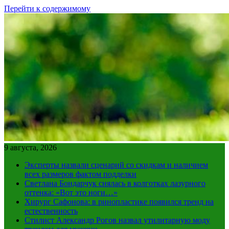
Перейти к содержимому
9 августа, 2026
Эксперты назвали сценарий со скидкам и наличием
всех размеров фактом подделки
Светлана Бондарчук снялась в колготках лазурного
оттенка: «Вот это ноги…»
Хирург Сафонова: в ринопластике появился тренд на
естественность
Стилист Александр Рогов назвал утилитарную моду