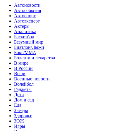
Автоновости
Автособытия
Автоспорт
Автоэксперт
Актеры
Аналитика
Баскетбол
Безумный мир
Биатлон/Лыжи
Бокс/MMA
Болезни и лекарства
В мире
В России
Вещи
Военные новости
Волейбол
Гаджеты
Дети
Дом и сад
Еда
Звёзды
Здоровье
ЗОЖ
Игры