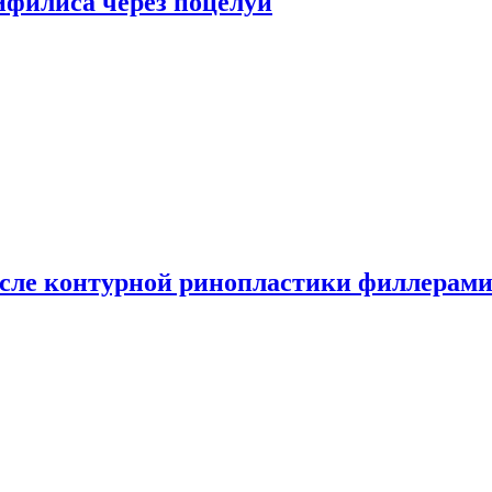
сифилиса через поцелуи
сле контурной ринопластики филлерам