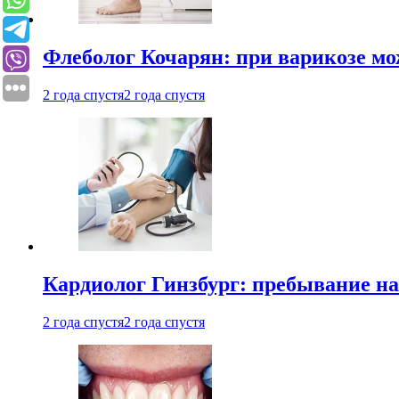
Флеболог Кочарян: при варикозе м
2 года спустя
2 года спустя
Кардиолог Гинзбург: пребывание на
2 года спустя
2 года спустя