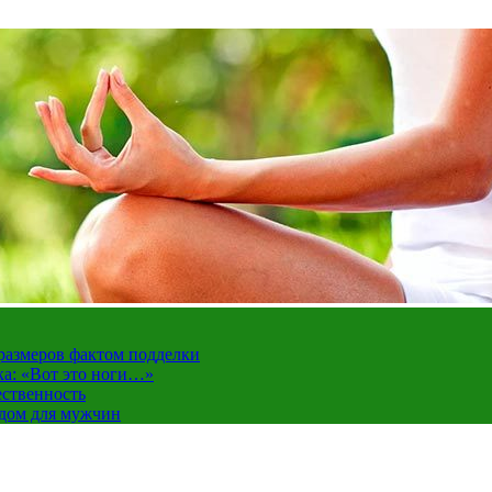
 размеров фактом подделки
ка: «Вот это ноги…»
ественность
ндом для мужчин