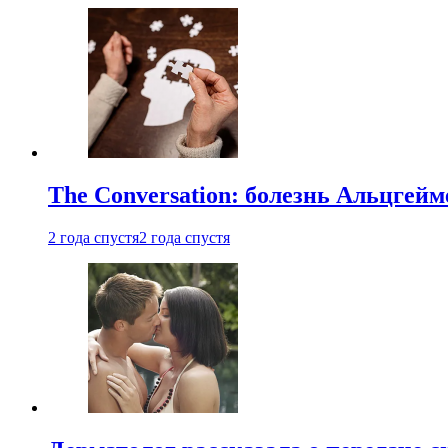
The Conversation: болезнь Альцгейм
2 года спустя
2 года спустя