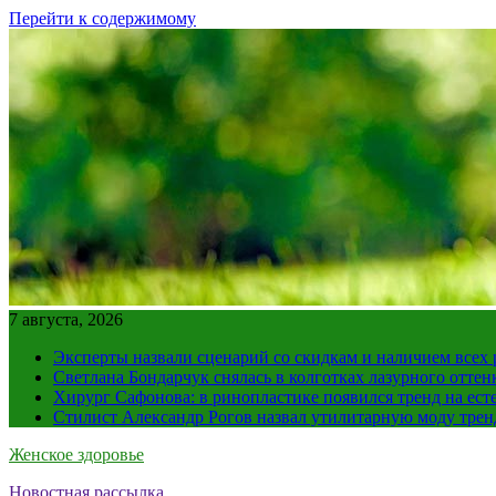
Перейти к содержимому
7 августа, 2026
Эксперты назвали сценарий со скидкам и наличием всех
Светлана Бондарчук снялась в колготках лазурного оттен
Хирург Сафонова: в ринопластике появился тренд на ест
Стилист Александр Рогов назвал утилитарную моду тре
Женское здоровье
Новостная рассылка