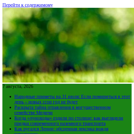
Перейти к содержимому
7 августа, 2026
Народные приметы на 31 июля: Если помириться в этот
день – новых ссор год не будет
Раскрыта тайна отравления в могущественном
семействе Медичи
Когда «луноходы» ездили по столице: как выглядели
предки современного наземного транспорта
Как ругался Ленин: обсценная лексика вождя