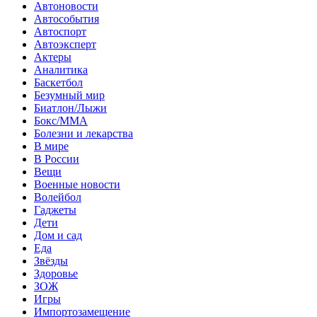
Автоновости
Автособытия
Автоспорт
Автоэксперт
Актеры
Аналитика
Баскетбол
Безумный мир
Биатлон/Лыжи
Бокс/MMA
Болезни и лекарства
В мире
В России
Вещи
Военные новости
Волейбол
Гаджеты
Дети
Дом и сад
Еда
Звёзды
Здоровье
ЗОЖ
Игры
Импортозамещение