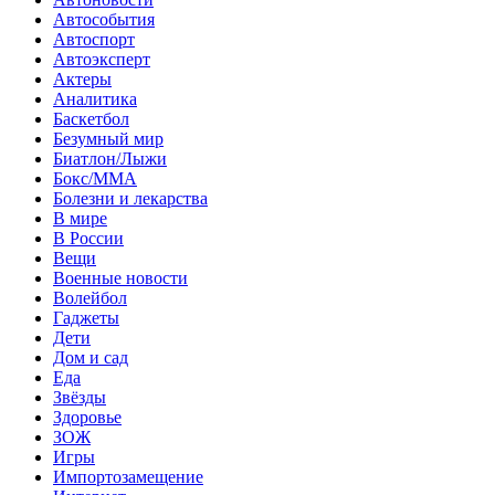
Автособытия
Автоспорт
Автоэксперт
Актеры
Аналитика
Баскетбол
Безумный мир
Биатлон/Лыжи
Бокс/MMA
Болезни и лекарства
В мире
В России
Вещи
Военные новости
Волейбол
Гаджеты
Дети
Дом и сад
Еда
Звёзды
Здоровье
ЗОЖ
Игры
Импортозамещение