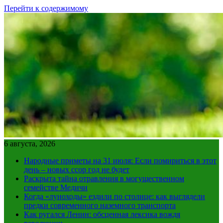
Перейти к содержимому
6 августа, 2026
Народные приметы на 31 июля: Если помириться в этот
день – новых ссор год не будет
Раскрыта тайна отравления в могущественном
семействе Медичи
Когда «луноходы» ездили по столице: как выглядели
предки современного наземного транспорта
Как ругался Ленин: обсценная лексика вождя