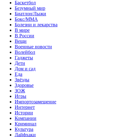
Баскетбол
Безумный мир
Биатлон/Лыжи
Бокс/MMA
Болезни и лекарства
В мире
В России
Вещи
Военные новости
Волейбол
Гаджеты
Дети
Дом и сад
Еда
Звёзды
Здоровье
ЗОЖ
Игры
Импортозамещение
Интернет
Истории
Компании
Криминал
Культура
Лайфхаки