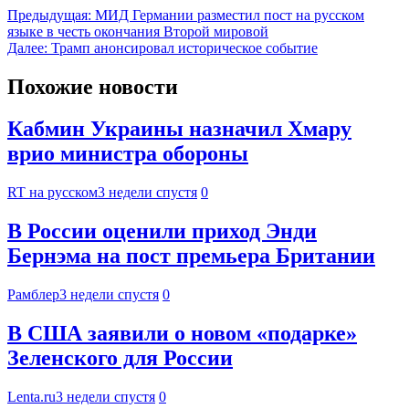
Предыдущая:
МИД Германии разместил пост на русском
языке в честь окончания Второй мировой
Далее:
Трамп анонсировал историческое событие
Похожие новости
Кабмин Украины назначил Хмару
врио министра обороны
RT на русском
3 недели спустя
0
В России оценили приход Энди
Бернэма на пост премьера Британии
Рамблер
3 недели спустя
0
В США заявили о новом «подарке»
Зеленского для России
Lenta.ru
3 недели спустя
0