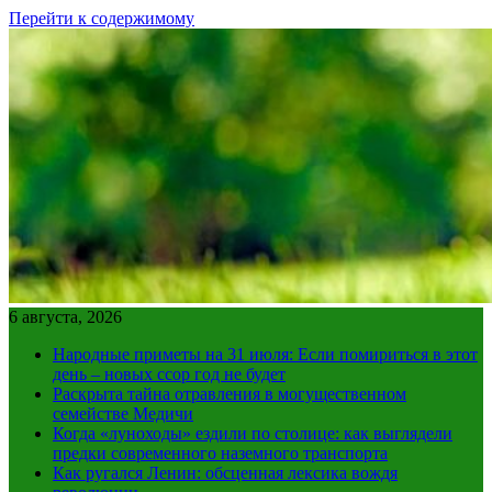
Перейти к содержимому
6 августа, 2026
Народные приметы на 31 июля: Если помириться в этот
день – новых ссор год не будет
Раскрыта тайна отравления в могущественном
семействе Медичи
Когда «луноходы» ездили по столице: как выглядели
предки современного наземного транспорта
Как ругался Ленин: обсценная лексика вождя