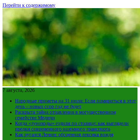
Перейти к содержимому
7 августа, 2026
Народные приметы на 31 июля: Если помириться в этот
день – новых ссор год не будет
Раскрыта тайна отравления в могущественном
семействе Медичи
Когда «луноходы» ездили по столице: как выглядели
предки современного наземного транспорта
Как ругался Ленин: обсценная лексика вождя