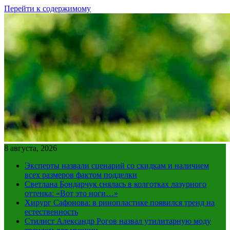
Перейти к содержимому
8 августа, 2026
Эксперты назвали сценарий со скидкам и наличием
всех размеров фактом подделки
Светлана Бондарчук снялась в колготках лазурного
оттенка: «Вот это ноги…»
Хирург Сафонова: в ринопластике появился тренд на
естественность
Стилист Александр Рогов назвал утилитарную моду