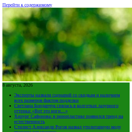
Перейти к содержимому
8 августа, 2026
Эксперты назвали сценарий со скидкам и наличием
всех размеров фактом подделки
Светлана Бондарчук снялась в колготках лазурного
оттенка: «Вот это ноги…»
Хирург Сафонова: в ринопластике появился тренд на
естественность
Стилист Александр Рогов назвал утилитарную моду