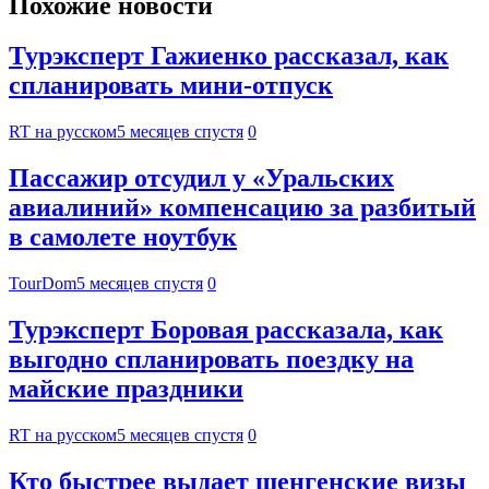
Похожие новости
Турэксперт Гажиенко рассказал, как
спланировать мини-отпуск
RT на русском
5 месяцев спустя
0
Пассажир отсудил у «Уральских
авиалиний» компенсацию за разбитый
в самолете ноутбук
TourDom
5 месяцев спустя
0
Турэксперт Боровая рассказала, как
выгодно спланировать поездку на
майские праздники
RT на русском
5 месяцев спустя
0
Кто быстрее выдает шенгенские визы