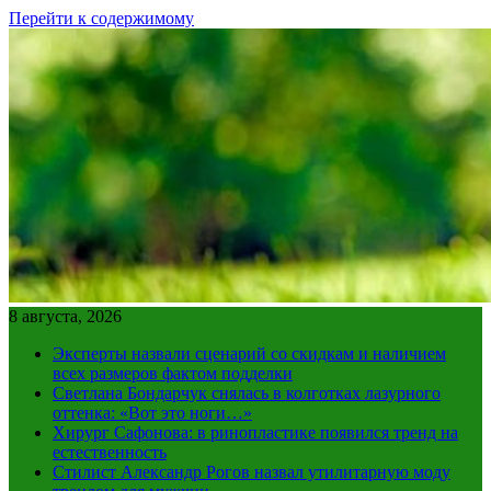
Перейти к содержимому
8 августа, 2026
Эксперты назвали сценарий со скидкам и наличием
всех размеров фактом подделки
Светлана Бондарчук снялась в колготках лазурного
оттенка: «Вот это ноги…»
Хирург Сафонова: в ринопластике появился тренд на
естественность
Стилист Александр Рогов назвал утилитарную моду