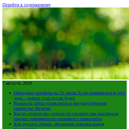
Перейти к содержимому
7 августа, 2026
Народные приметы на 31 июля: Если помириться в этот
день – новых ссор год не будет
Раскрыта тайна отравления в могущественном
семействе Медичи
Когда «луноходы» ездили по столице: как выглядели
предки современного наземного транспорта
Как ругался Ленин: обсценная лексика вождя