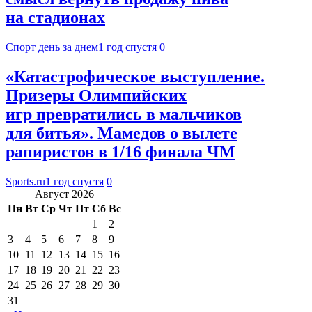
на стадионах
Спорт день за днем
1 год спустя
0
«Катастрофическое выступление.
Призеры Олимпийских
игр превратились в мальчиков
для битья». Мамедов о вылете
рапиристов в 1/16 финала ЧМ
Sports.ru
1 год спустя
0
Август 2026
Пн
Вт
Ср
Чт
Пт
Сб
Вс
1
2
3
4
5
6
7
8
9
10
11
12
13
14
15
16
17
18
19
20
21
22
23
24
25
26
27
28
29
30
31