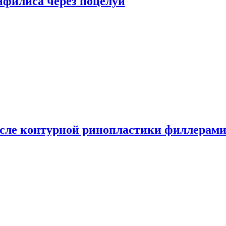
сифилиса через поцелуи
сле контурной ринопластики филлерам