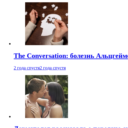
The Conversation: болезнь Альцгейм
2 года спустя
2 года спустя