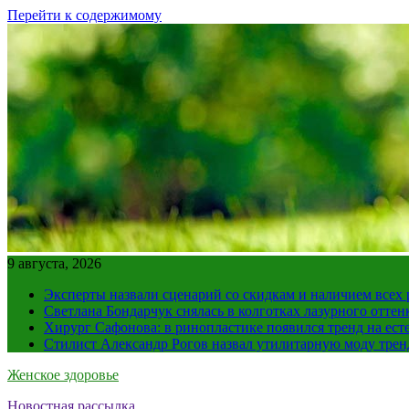
Перейти к содержимому
9 августа, 2026
Эксперты назвали сценарий со скидкам и наличием всех
Светлана Бондарчук снялась в колготках лазурного оттен
Хирург Сафонова: в ринопластике появился тренд на ест
Стилист Александр Рогов назвал утилитарную моду тре
Женское здоровье
Новостная рассылка