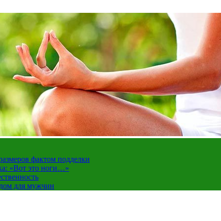
 размеров фактом подделки
ка: «Вот это ноги…»
ественность
ндом для мужчин