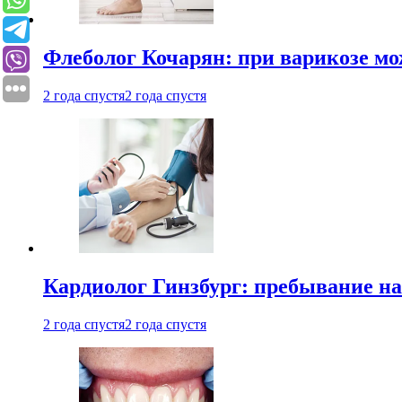
Флеболог Кочарян: при варикозе м
2 года спустя
2 года спустя
Кардиолог Гинзбург: пребывание на
2 года спустя
2 года спустя