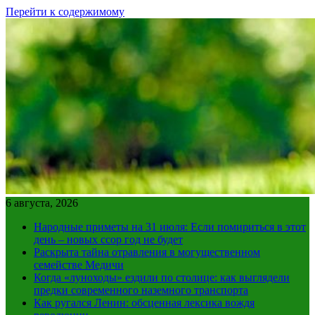
Перейти к содержимому
6 августа, 2026
Народные приметы на 31 июля: Если помириться в этот
день – новых ссор год не будет
Раскрыта тайна отравления в могущественном
семействе Медичи
Когда «луноходы» ездили по столице: как выглядели
предки современного наземного транспорта
Как ругался Ленин: обсценная лексика вождя