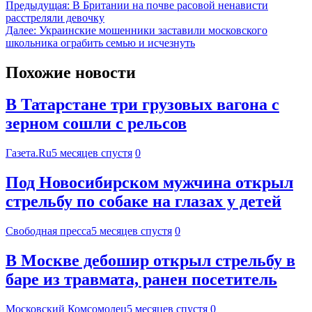
Предыдущая:
В Британии на почве расовой ненависти
расстреляли девочку
Далее:
Украинские мошенники заставили московского
школьника ограбить семью и исчезнуть
Похожие новости
В Татарстане три грузовых вагона с
зерном сошли с рельсов
Газета.Ru
5 месяцев спустя
0
Под Новосибирском мужчина открыл
стрельбу по собаке на глазах у детей
Свободная пресса
5 месяцев спустя
0
В Москве дебошир открыл стрельбу в
баре из травмата, ранен посетитель
Московский Комсомолец
5 месяцев спустя
0