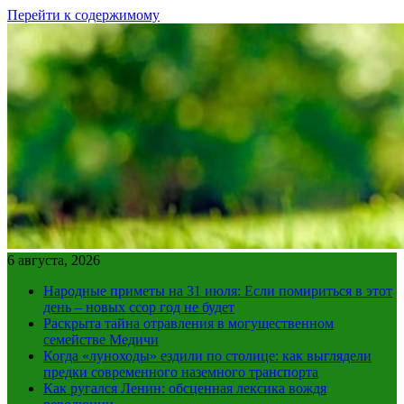
Перейти к содержимому
6 августа, 2026
Народные приметы на 31 июля: Если помириться в этот
день – новых ссор год не будет
Раскрыта тайна отравления в могущественном
семействе Медичи
Когда «луноходы» ездили по столице: как выглядели
предки современного наземного транспорта
Как ругался Ленин: обсценная лексика вождя