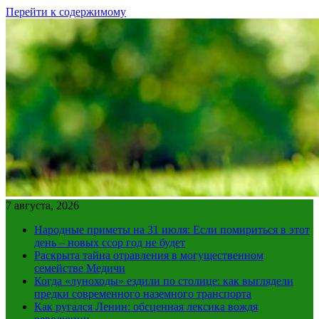
Перейти к содержимому
7 августа, 2026
Народные приметы на 31 июля: Если помириться в этот
день – новых ссор год не будет
Раскрыта тайна отравления в могущественном
семействе Медичи
Когда «луноходы» ездили по столице: как выглядели
предки современного наземного транспорта
Как ругался Ленин: обсценная лексика вождя