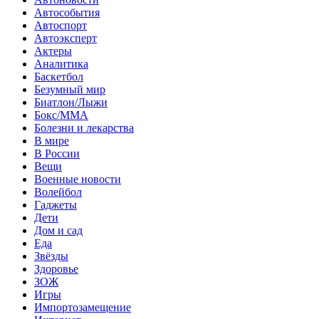
Автособытия
Автоспорт
Автоэксперт
Актеры
Аналитика
Баскетбол
Безумный мир
Биатлон/Лыжи
Бокс/MMA
Болезни и лекарства
В мире
В России
Вещи
Военные новости
Волейбол
Гаджеты
Дети
Дом и сад
Еда
Звёзды
Здоровье
ЗОЖ
Игры
Импортозамещение