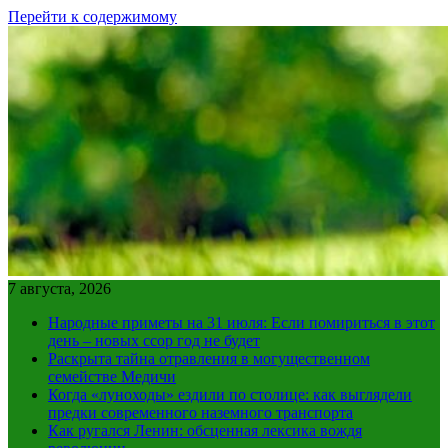
Перейти к содержимому
7 августа, 2026
Народные приметы на 31 июля: Если помириться в этот
день – новых ссор год не будет
Раскрыта тайна отравления в могущественном
семействе Медичи
Когда «луноходы» ездили по столице: как выглядели
предки современного наземного транспорта
Как ругался Ленин: обсценная лексика вождя