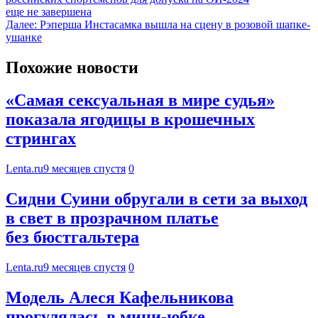
еще не завершена
Далее:
Рэперша Инстасамка вышла на сцену в розовой шапке-
ушанке
Похожие новости
«Самая сексуальная в мире судья»
показала ягодицы в крошечных
стрингах
Lenta.ru
9 месяцев спустя
0
Сидни Суини обругали в сети за выход
в свет в прозрачном платье
без бюстгальтера
Lenta.ru
9 месяцев спустя
0
Модель Алеся Кафельникова
прогулялась в мини-юбке