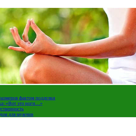
 размеров фактом подделки
ка: «Вот это ноги…»
ественность
ндом для мужчин