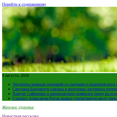
Перейти к содержимому
8 августа, 2026
Эксперты назвали сценарий со скидкам и наличием всех
Светлана Бондарчук снялась в колготках лазурного оттен
Хирург Сафонова: в ринопластике появился тренд на ест
Стилист Александр Рогов назвал утилитарную моду тре
Женское здоровье
Новостная рассылка