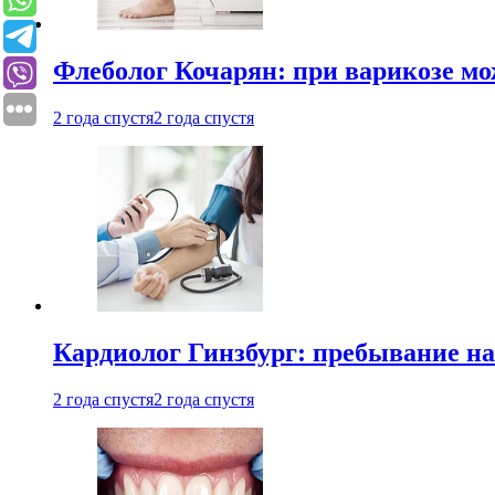
Флеболог Кочарян: при варикозе м
2 года спустя
2 года спустя
Кардиолог Гинзбург: пребывание на
2 года спустя
2 года спустя