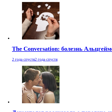
The Conversation: болезнь Альцгейм
2 года спустя
2 года спустя