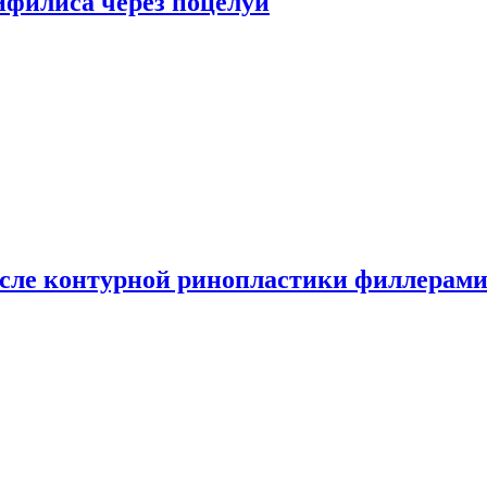
сифилиса через поцелуи
сле контурной ринопластики филлерам