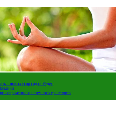
нь – новых ссор год не будет
е Медичи
дки современного наземного транспорта