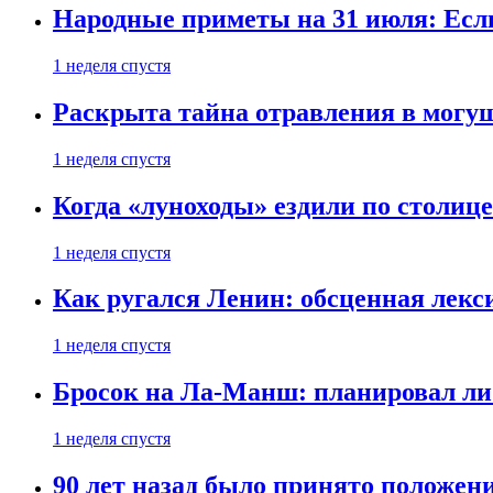
Народные приметы на 31 июля: Если 
1 неделя спустя
Раскрыта тайна отравления в могу
1 неделя спустя
Когда «луноходы» ездили по столиц
1 неделя спустя
Как ругался Ленин: обсценная лек
1 неделя спустя
Бросок на Ла-Манш: планировал ли
1 неделя спустя
90 лет назад было принято положени