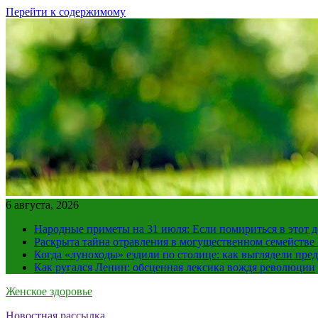
Перейти к содержимому
6 августа, 2026
Народные приметы на 31 июля: Если помириться в этот де
Раскрыта тайна отравления в могущественном семейств
Когда «луноходы» ездили по столице: как выглядели пре
Как ругался Ленин: обсценная лексика вождя революции
Женское здоровье
Новостная рассылка