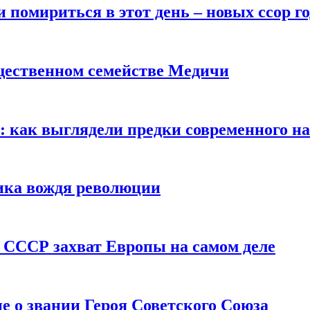
помириться в этот день – новых ссор год
щественном семействе Медичи
е: как выглядели предки современного н
сика вождя революции
 СССР захват Европы на самом деле
е о звании Героя Советского Союза