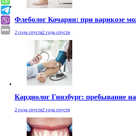
Флеболог Кочарян: при варикозе м
2 года спустя
2 года спустя
Кардиолог Гинзбург: пребывание на
2 года спустя
2 года спустя