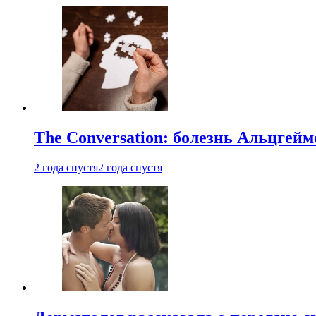
The Conversation: болезнь Альцгейм
2 года спустя
2 года спустя