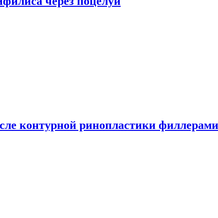
сифилиса через поцелуи
сле контурной ринопластики филлерам