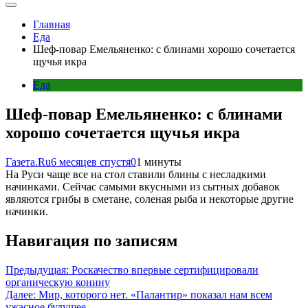
Главная
Еда
Шеф-повар Емельяненко: с блинами хорошо сочетается
щучья икра
Еда
Шеф-повар Емельяненко: с блинами
хорошо сочетается щучья икра
Газета.Ru
6 месяцев спустя
0
1 минуты
На Руси чаще все на стол ставили блины с несладкими
начинками. Сейчас самыми вкусными из сытных добавок
являются грибы в сметане, соленая рыба и некоторые другие
начинки.
Навигация по записям
Предыдущая:
Роскачество впервые сертифицировали
органическую конину
Далее:
Мир, которого нет. «Палантир» показал нам всем
ужасное будущее