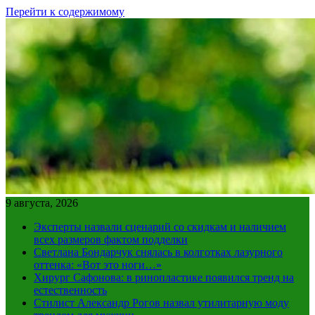
Перейти к содержимому
9 августа, 2026
Эксперты назвали сценарий со скидкам и наличием
всех размеров фактом подделки
Светлана Бондарчук снялась в колготках лазурного
оттенка: «Вот это ноги…»
Хирург Сафонова: в ринопластике появился тренд на
естественность
Стилист Александр Рогов назвал утилитарную моду