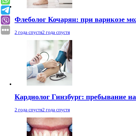
Флеболог Кочарян: при варикозе м
2 года спустя
2 года спустя
Кардиолог Гинзбург: пребывание на
2 года спустя
2 года спустя