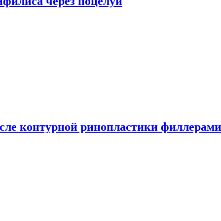
сифилиса через поцелуи
сле контурной ринопластики филлерам