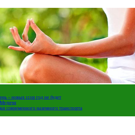
нь – новых ссор год не будет
е Медичи
дки современного наземного транспорта