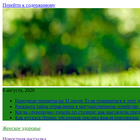
Перейти к содержимому
6 августа, 2026
Народные приметы на 31 июля: Если помириться в этот де
Раскрыта тайна отравления в могущественном семейств
Когда «луноходы» ездили по столице: как выглядели пре
Как ругался Ленин: обсценная лексика вождя революции
Женское здоровье
Новостная рассылка