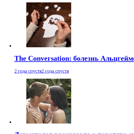
The Conversation: болезнь Альцгейм
2 года спустя
2 года спустя