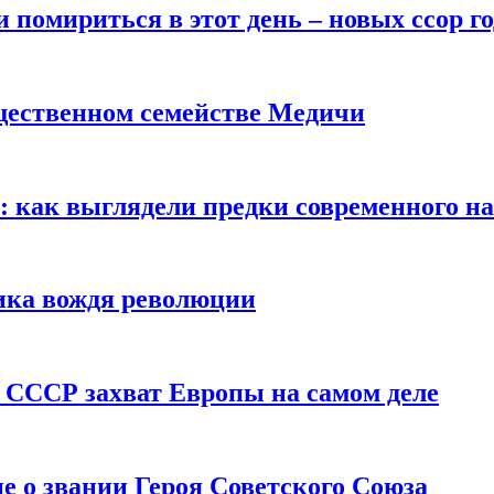
помириться в этот день – новых ссор год
щественном семействе Медичи
е: как выглядели предки современного н
сика вождя революции
 СССР захват Европы на самом деле
е о звании Героя Советского Союза