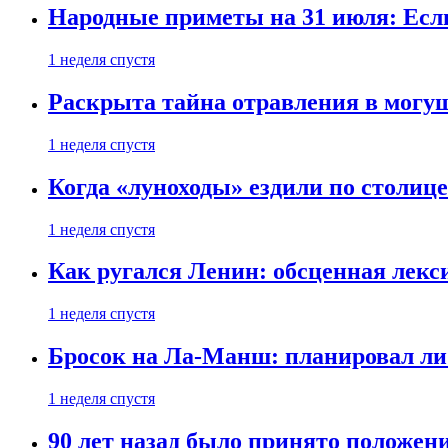
Народные приметы на 31 июля: Если 
1 неделя спустя
Раскрыта тайна отравления в могу
1 неделя спустя
Когда «луноходы» ездили по столиц
1 неделя спустя
Как ругался Ленин: обсценная лек
1 неделя спустя
Бросок на Ла-Манш: планировал ли
1 неделя спустя
90 лет назад было принято положени