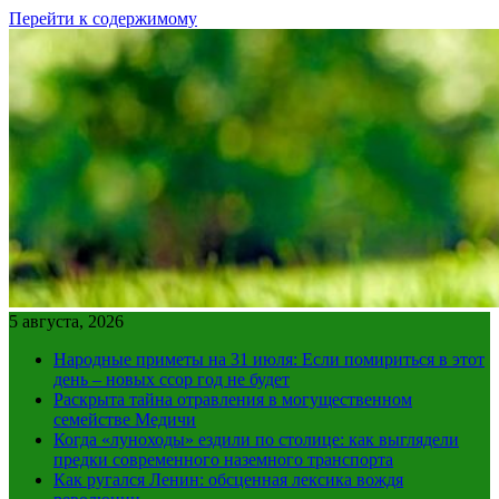
Перейти к содержимому
5 августа, 2026
Народные приметы на 31 июля: Если помириться в этот
день – новых ссор год не будет
Раскрыта тайна отравления в могущественном
семействе Медичи
Когда «луноходы» ездили по столице: как выглядели
предки современного наземного транспорта
Как ругался Ленин: обсценная лексика вождя