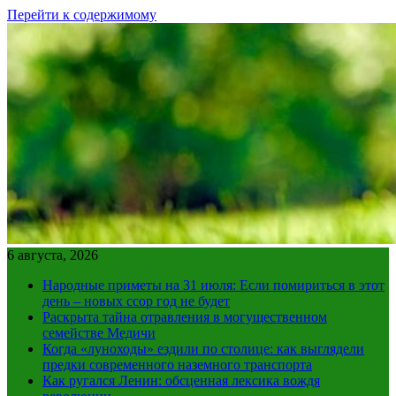
Перейти к содержимому
6 августа, 2026
Народные приметы на 31 июля: Если помириться в этот
день – новых ссор год не будет
Раскрыта тайна отравления в могущественном
семействе Медичи
Когда «луноходы» ездили по столице: как выглядели
предки современного наземного транспорта
Как ругался Ленин: обсценная лексика вождя