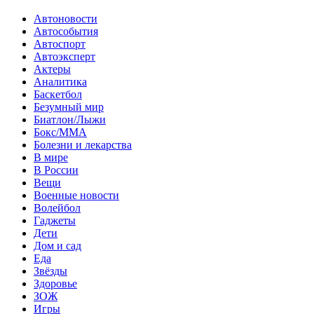
Автоновости
Автособытия
Автоспорт
Автоэксперт
Актеры
Аналитика
Баскетбол
Безумный мир
Биатлон/Лыжи
Бокс/MMA
Болезни и лекарства
В мире
В России
Вещи
Военные новости
Волейбол
Гаджеты
Дети
Дом и сад
Еда
Звёзды
Здоровье
ЗОЖ
Игры