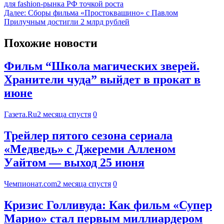
для fashion-рынка РФ точкой роста
Далее:
Сборы фильма «Простоквашино» с Павлом
Прилучным достигли 2 млрд рублей
Похожие новости
Фильм “Школа магических зверей.
Хранители чуда” выйдет в прокат в
июне
Газета.Ru
2 месяца спустя
0
Трейлер пятого сезона сериала
«Медведь» с Джереми Алленом
Уайтом — выход 25 июня
Чемпионат.com
2 месяца спустя
0
Кризис Голливуда: Как фильм «Супер
Марио» стал первым миллиардером