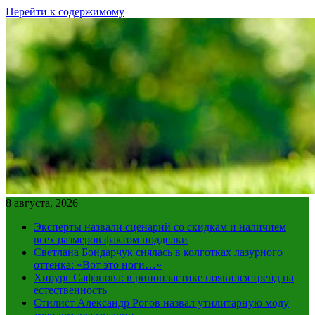
Перейти к содержимому
8 августа, 2026
Эксперты назвали сценарий со скидкам и наличием
всех размеров фактом подделки
Светлана Бондарчук снялась в колготках лазурного
оттенка: «Вот это ноги…»
Хирург Сафонова: в ринопластике появился тренд на
естественность
Стилист Александр Рогов назвал утилитарную моду