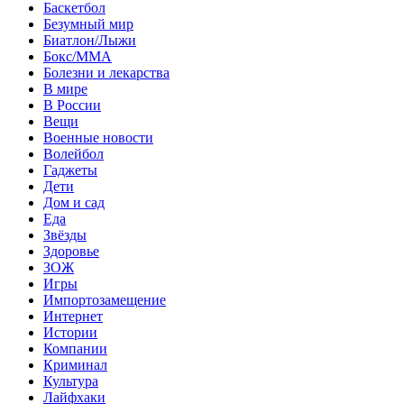
Баскетбол
Безумный мир
Биатлон/Лыжи
Бокс/MMA
Болезни и лекарства
В мире
В России
Вещи
Военные новости
Волейбол
Гаджеты
Дети
Дом и сад
Еда
Звёзды
Здоровье
ЗОЖ
Игры
Импортозамещение
Интернет
Истории
Компании
Криминал
Культура
Лайфхаки