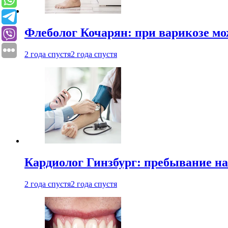
Флеболог Кочарян: при варикозе м
2 года спустя
2 года спустя
Кардиолог Гинзбург: пребывание на
2 года спустя
2 года спустя