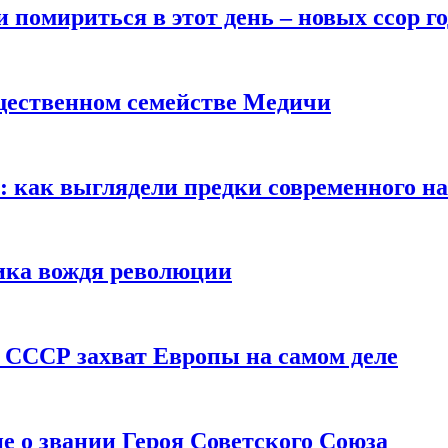
помириться в этот день – новых ссор год
щественном семействе Медичи
е: как выглядели предки современного н
сика вождя революции
 СССР захват Европы на самом деле
е о звании Героя Советского Союза