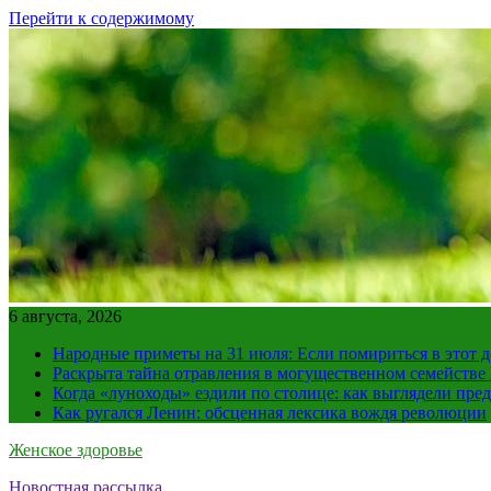
Перейти к содержимому
6 августа, 2026
Народные приметы на 31 июля: Если помириться в этот де
Раскрыта тайна отравления в могущественном семейств
Когда «луноходы» ездили по столице: как выглядели пре
Как ругался Ленин: обсценная лексика вождя революции
Женское здоровье
Новостная рассылка