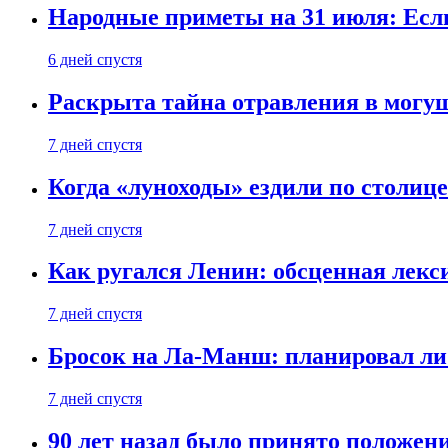
Народные приметы на 31 июля: Если 
6 дней спустя
Раскрыта тайна отравления в могу
7 дней спустя
Когда «луноходы» ездили по столиц
7 дней спустя
Как ругался Ленин: обсценная лек
7 дней спустя
Бросок на Ла-Манш: планировал ли
7 дней спустя
90 лет назад было принято положени