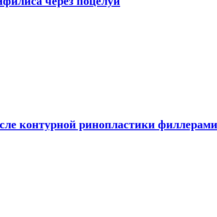
сифилиса через поцелуи
сле контурной ринопластики филлерам