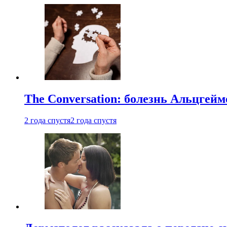
The Conversation: болезнь Альцгейм
2 года спустя
2 года спустя