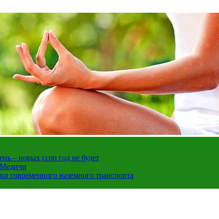
нь – новых ссор год не будет
е Медичи
дки современного наземного транспорта