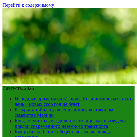
Перейти к содержимому
7 августа, 2026
Народные приметы на 31 июля: Если помириться в этот
день – новых ссор год не будет
Раскрыта тайна отравления в могущественном
семействе Медичи
Когда «луноходы» ездили по столице: как выглядели
предки современного наземного транспорта
Как ругался Ленин: обсценная лексика вождя