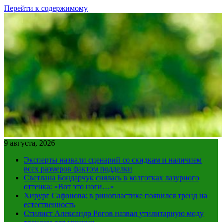
Перейти к содержимому
9 августа, 2026
Эксперты назвали сценарий со скидкам и наличием
всех размеров фактом подделки
Светлана Бондарчук снялась в колготках лазурного
оттенка: «Вот это ноги…»
Хирург Сафонова: в ринопластике появился тренд на
естественность
Стилист Александр Рогов назвал утилитарную моду