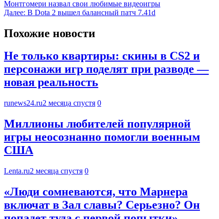
Монтгомери назвал свои любимые видеоигры
Далее:
В Dota 2 вышел балансный патч 7.41d
Похожие новости
Не только квартиры: скины в CS2 и
персонажи игр поделят при разводе —
новая реальность
runews24.ru
2 месяца спустя
0
Миллионы любителей популярной
игры неосознанно помогли военным
США
Lenta.ru
2 месяца спустя
0
«Люди сомневаются, что Марнера
включат в Зал славы? Серьезно? Он
попадет туда с первой попытки».