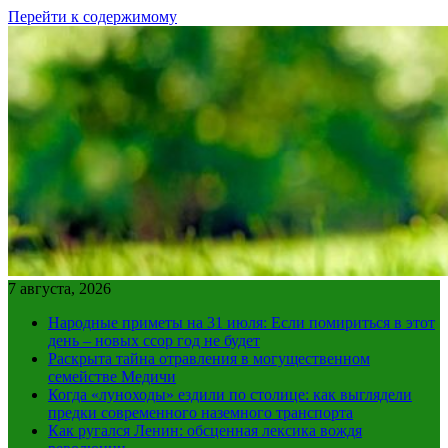
Перейти к содержимому
7 августа, 2026
Народные приметы на 31 июля: Если помириться в этот
день – новых ссор год не будет
Раскрыта тайна отравления в могущественном
семействе Медичи
Когда «луноходы» ездили по столице: как выглядели
предки современного наземного транспорта
Как ругался Ленин: обсценная лексика вождя