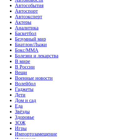
Автособытия
Автоспорт
Автоэксперт
Актеры
Аналитика
Баскетбол
Безумный мир
Биатлон/Лыжи
Бокс/MMA
Болезни и лекарства
В мире
В России
Вещи
Военные новости
Волейбол
Гаджеты
Дети
Дом и сад
Еда
Звёзды
Здоровье
ЗОЖ
Игры
Импортозамещение