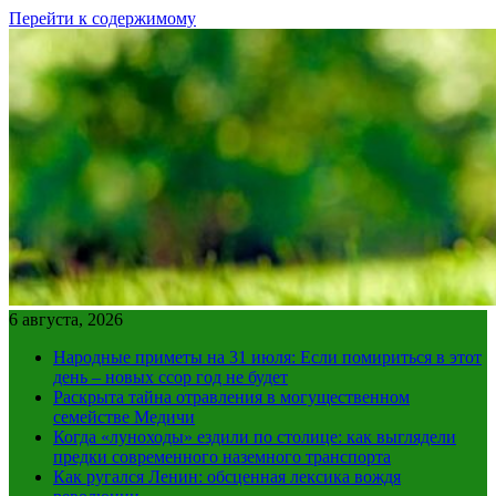
Перейти к содержимому
6 августа, 2026
Народные приметы на 31 июля: Если помириться в этот
день – новых ссор год не будет
Раскрыта тайна отравления в могущественном
семействе Медичи
Когда «луноходы» ездили по столице: как выглядели
предки современного наземного транспорта
Как ругался Ленин: обсценная лексика вождя