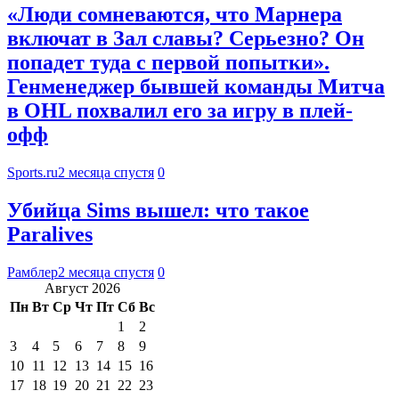
«Люди сомневаются, что Марнера
включат в Зал славы? Серьезно? Он
попадет туда с первой попытки».
Генменеджер бывшей команды Митча
в OHL похвалил его за игру в плей-
офф
Sports.ru
2 месяца спустя
0
Убийца Sims вышел: что такое
Paralives
Рамблер
2 месяца спустя
0
Август 2026
Пн
Вт
Ср
Чт
Пт
Сб
Вс
1
2
3
4
5
6
7
8
9
10
11
12
13
14
15
16
17
18
19
20
21
22
23