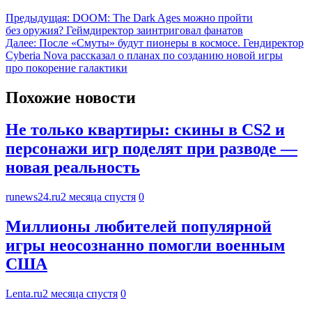
Предыдущая:
DOOM: The Dark Ages можно пройти
без оружия? Геймдиректор заинтриговал фанатов
Далее:
После «Смуты» будут пионеры в космосе. Гендиректор
Cyberia Nova рассказал о планах по созданию новой игры
про покорение галактики
Похожие новости
Не только квартиры: скины в CS2 и
персонажи игр поделят при разводе —
новая реальность
runews24.ru
2 месяца спустя
0
Миллионы любителей популярной
игры неосознанно помогли военным
США
Lenta.ru
2 месяца спустя
0