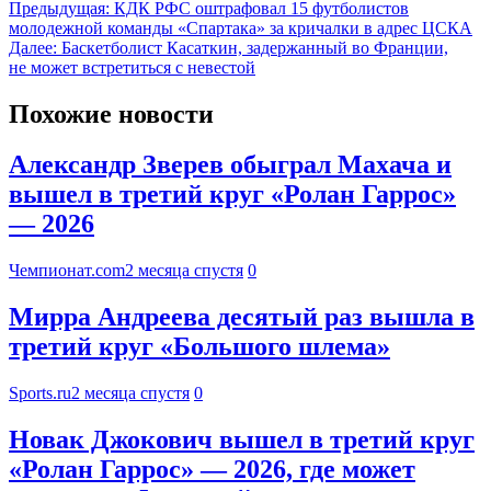
Предыдущая:
КДК РФС оштрафовал 15 футболистов
молодежной команды «Спартака» за кричалки в адрес ЦСКА
Далее:
Баскетболист Касаткин, задержанный во Франции,
не может встретиться с невестой
Похожие новости
Александр Зверев обыграл Махача и
вышел в третий круг «Ролан Гаррос»
— 2026
Чемпионат.com
2 месяца спустя
0
Мирра Андреева десятый раз вышла в
третий круг «Большого шлема»
Sports.ru
2 месяца спустя
0
Новак Джокович вышел в третий круг
«Ролан Гаррос» — 2026, где может