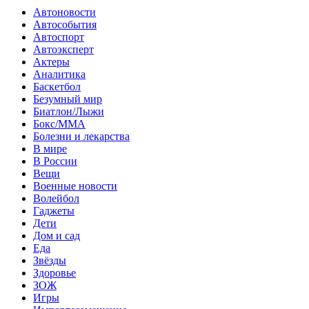
Автоновости
Автособытия
Автоспорт
Автоэксперт
Актеры
Аналитика
Баскетбол
Безумный мир
Биатлон/Лыжи
Бокс/MMA
Болезни и лекарства
В мире
В России
Вещи
Военные новости
Волейбол
Гаджеты
Дети
Дом и сад
Еда
Звёзды
Здоровье
ЗОЖ
Игры