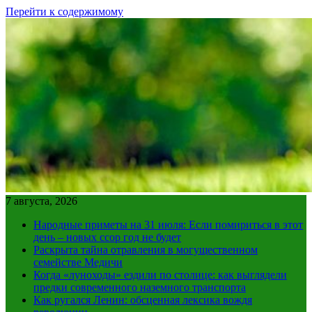
Перейти к содержимому
7 августа, 2026
Народные приметы на 31 июля: Если помириться в этот
день – новых ссор год не будет
Раскрыта тайна отравления в могущественном
семействе Медичи
Когда «луноходы» ездили по столице: как выглядели
предки современного наземного транспорта
Как ругался Ленин: обсценная лексика вождя