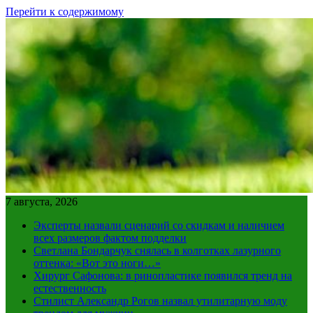
Перейти к содержимому
7 августа, 2026
Эксперты назвали сценарий со скидкам и наличием
всех размеров фактом подделки
Светлана Бондарчук снялась в колготках лазурного
оттенка: «Вот это ноги…»
Хирург Сафонова: в ринопластике появился тренд на
естественность
Стилист Александр Рогов назвал утилитарную моду