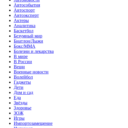
Автособытия
Автоспорт
Автоэксперт
Актеры
Аналитика
Баскетбол
Безумный мир
Биатлон/Лыжи
Бокс/MMA
Болезни и лекарства
В мире
В России
Вещи
Военные новости
Волейбол
Гаджеты
Дети
Дом и сад
Еда
Звёзды
Здоровье
ЗОЖ
Игры
Импортозамещение