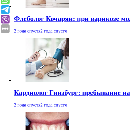
Флеболог Кочарян: при варикозе м
2 года спустя
2 года спустя
Кардиолог Гинзбург: пребывание на
2 года спустя
2 года спустя