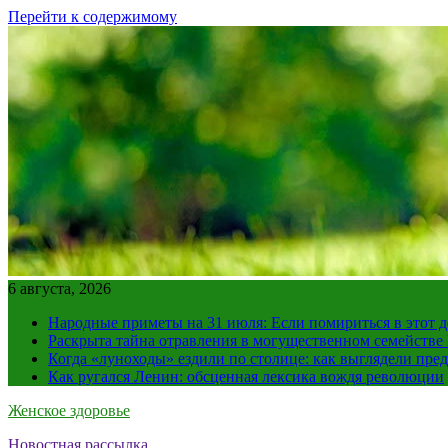
Перейти к содержимому
6 августа, 2026
Народные приметы на 31 июля: Если помириться в этот де
Раскрыта тайна отравления в могущественном семейств
Когда «луноходы» ездили по столице: как выглядели пре
Как ругался Ленин: обсценная лексика вождя революции
Женское здоровье
Новостная рассылка