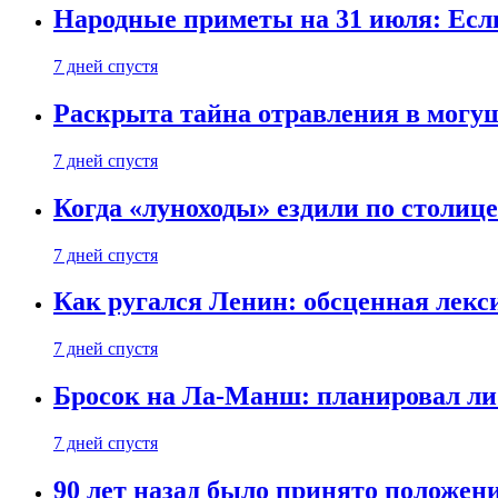
Народные приметы на 31 июля: Если 
7 дней спустя
Раскрыта тайна отравления в могу
7 дней спустя
Когда «луноходы» ездили по столиц
7 дней спустя
Как ругался Ленин: обсценная лек
7 дней спустя
Бросок на Ла-Манш: планировал ли
7 дней спустя
90 лет назад было принято положени