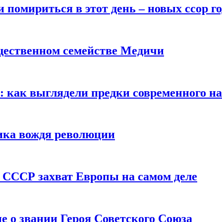
помириться в этот день – новых ссор год
щественном семействе Медичи
е: как выглядели предки современного н
сика вождя революции
 СССР захват Европы на самом деле
е о звании Героя Советского Союза