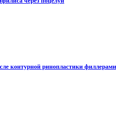
сифилиса через поцелуи
сле контурной ринопластики филлерам