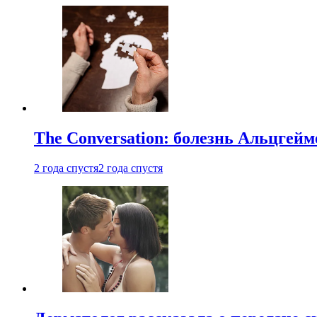
The Conversation: болезнь Альцгейм
2 года спустя
2 года спустя