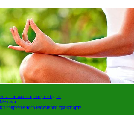
нь – новых ссор год не будет
е Медичи
дки современного наземного транспорта