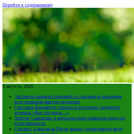
Перейти к содержимому
9 августа, 2026
Эксперты назвали сценарий со скидкам и наличием
всех размеров фактом подделки
Светлана Бондарчук снялась в колготках лазурного
оттенка: «Вот это ноги…»
Хирург Сафонова: в ринопластике появился тренд на
естественность
Стилист Александр Рогов назвал утилитарную моду