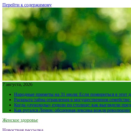
Перейти к содержимому
7 августа, 2026
Народные приметы на 31 июля: Если помириться в этот де
Раскрыта тайна отравления в могущественном семейств
Когда «луноходы» ездили по столице: как выглядели пре
Как ругался Ленин: обсценная лексика вождя революции
Женское здоровье
Новостная рассылка