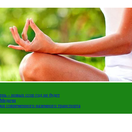
нь – новых ссор год не будет
е Медичи
дки современного наземного транспорта