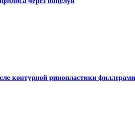
сифилиса через поцелуи
сле контурной ринопластики филлерам