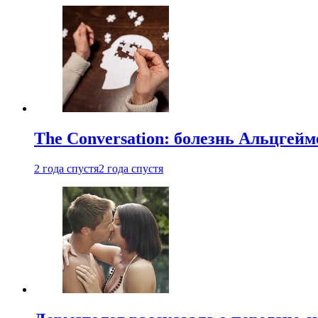
The Conversation: болезнь Альцгейм
2 года спустя
2 года спустя