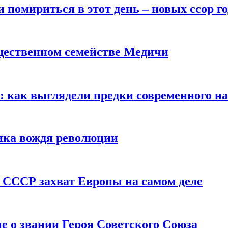
помириться в этот день – новых ссор год
щественном семействе Медичи
е: как выглядели предки современного н
сика вождя революции
 СССР захват Европы на самом деле
е о звании Героя Советского Союза