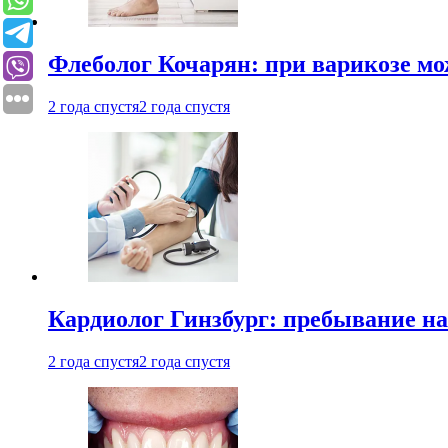
Флеболог Кочарян: при варикозе м
2 года спустя
2 года спустя
Кардиолог Гинзбург: пребывание на
2 года спустя
2 года спустя