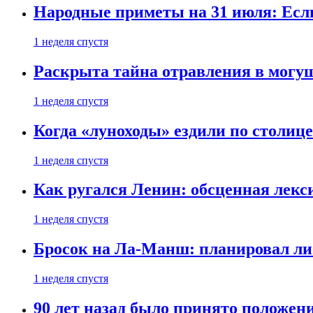
Народные приметы на 31 июля: Если 
1 неделя спустя
Раскрыта тайна отравления в могу
1 неделя спустя
Когда «луноходы» ездили по столиц
1 неделя спустя
Как ругался Ленин: обсценная лек
1 неделя спустя
Бросок на Ла-Манш: планировал ли
1 неделя спустя
90 лет назад было принято положени