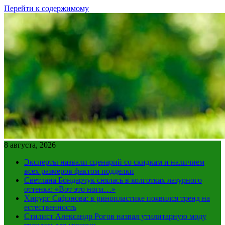
Перейти к содержимому
8 августа, 2026
Эксперты назвали сценарий со скидкам и наличием
всех размеров фактом подделки
Светлана Бондарчук снялась в колготках лазурного
оттенка: «Вот это ноги…»
Хирург Сафонова: в ринопластике появился тренд на
естественность
Стилист Александр Рогов назвал утилитарную моду