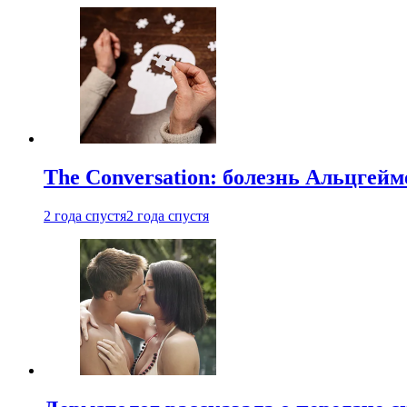
The Conversation: болезнь Альцгейм
2 года спустя
2 года спустя