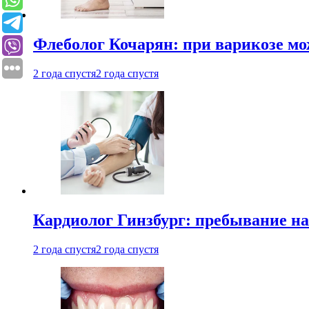
Флеболог Кочарян: при варикозе м
2 года спустя
2 года спустя
Кардиолог Гинзбург: пребывание на
2 года спустя
2 года спустя