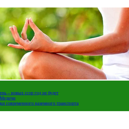
нь – новых ссор год не будет
е Медичи
дки современного наземного транспорта