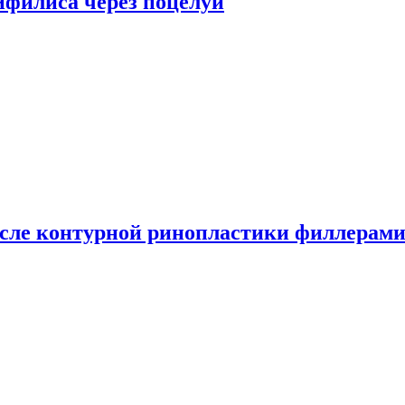
сифилиса через поцелуи
сле контурной ринопластики филлерам