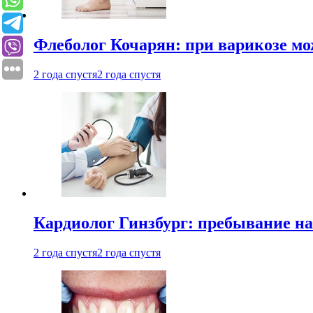
Флеболог Кочарян: при варикозе м
2 года спустя
2 года спустя
Кардиолог Гинзбург: пребывание на
2 года спустя
2 года спустя