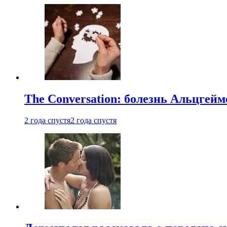
The Conversation: болезнь Альцгейм
2 года спустя
2 года спустя