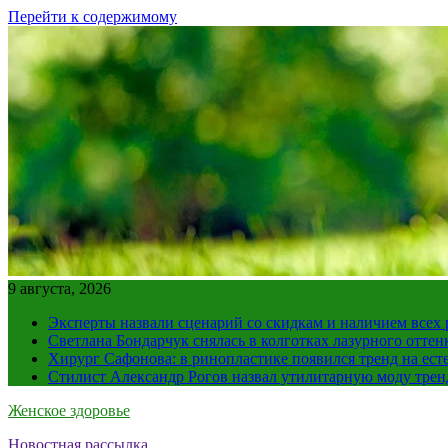
Перейти к содержимому
9 августа, 2026
Эксперты назвали сценарий со скидкам и наличием всех
Светлана Бондарчук снялась в колготках лазурного оттен
Хирург Сафонова: в ринопластике появился тренд на ест
Стилист Александр Рогов назвал утилитарную моду тре
Женское здоровье
Новостная рассылка