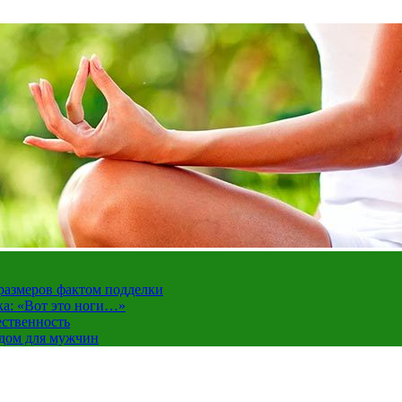
 размеров фактом подделки
ка: «Вот это ноги…»
ественность
ндом для мужчин